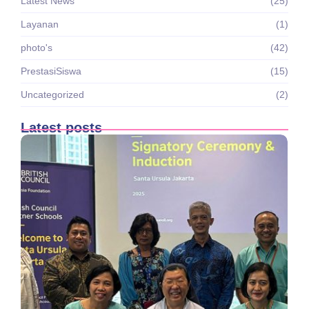
Latest News
(25)
Layanan
(1)
photo's
(42)
PrestasiSiswa
(15)
Uncategorized
(2)
Latest posts