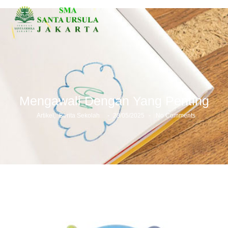
Mengawali Dengan Yang Penting
-
-
Artikel
,
Berita Sekolah
28/05/2025
No Comments