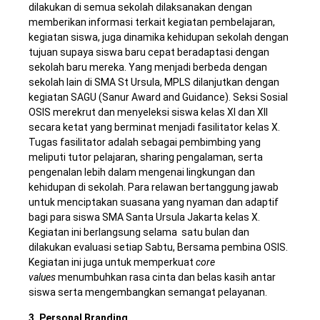
dilakukan di semua sekolah dilaksanakan dengan
memberikan informasi terkait kegiatan pembelajaran,
kegiatan siswa, juga dinamika kehidupan sekolah dengan
tujuan supaya siswa baru cepat beradaptasi dengan
sekolah baru mereka. Yang menjadi berbeda dengan
sekolah lain di SMA St Ursula, MPLS dilanjutkan dengan
kegiatan SAGU (
Sanur
Award and Guidance
). Seksi Sosial
OSIS merekrut dan menyeleksi siswa kelas XI dan XII
secara ketat yang berminat menjadi fasilitator kelas X.
Tugas fasilitator adalah sebagai pembimbing yang
meliputi
tutor
pelajaran,
sharing
pengalaman, serta
pengenalan lebih dalam mengenai lingkungan dan
kehidupan di sekolah. Para relawan bertanggung jawab
untuk menciptakan suasana yang nyaman dan adaptif
bagi para siswa SMA Santa Ursula Jakarta kelas X.
Kegiatan ini berlangsung selama satu bulan dan
dilakukan evaluasi setiap Sabtu, Bersama pembina OSIS.
Kegiatan ini juga untuk memperkuat
core
values
menumbuhkan rasa cinta dan belas kasih antar
siswa serta mengembangkan semangat
pelayanan.
3.
Personal Branding