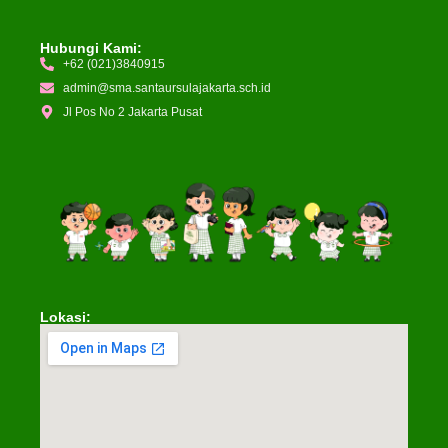
Hubungi Kami:
+62 (021)3840915
admin@sma.santaursulajakarta.sch.id
Jl Pos No 2 Jakarta Pusat
Lokasi: