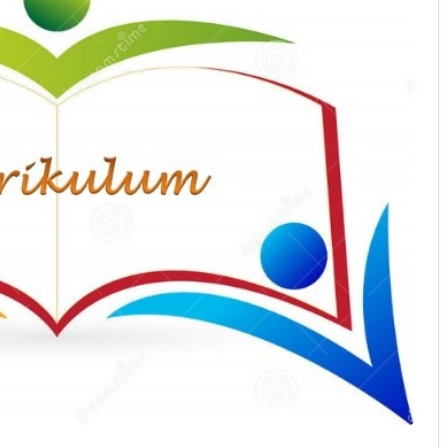
No Comments