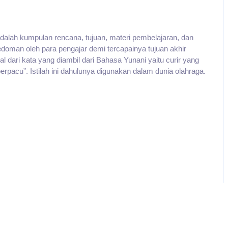
alah kumpulan rencana, tujuan, materi pembelajaran, dan
oman oleh para pengajar demi tercapainya tujuan akhir
l dari kata yang diambil dari Bahasa Yunani yaitu curir yang
 berpacu”. Istilah ini dahulunya digunakan dalam dunia olahraga.