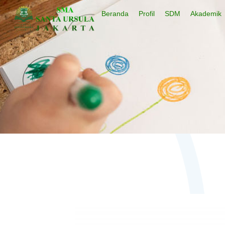
Beranda
Profil
SDM
Akademik