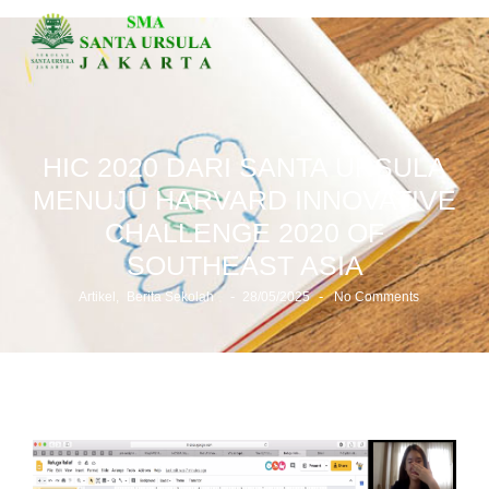
HIC 2020 DARI SANTA URSULA
MENUJU HARVARD INNOVATIVE
CHALLENGE 2020 OF
SOUTHEAST ASIA
-
-
Artikel
,
Berita Sekolah
28/05/2025
No Comments