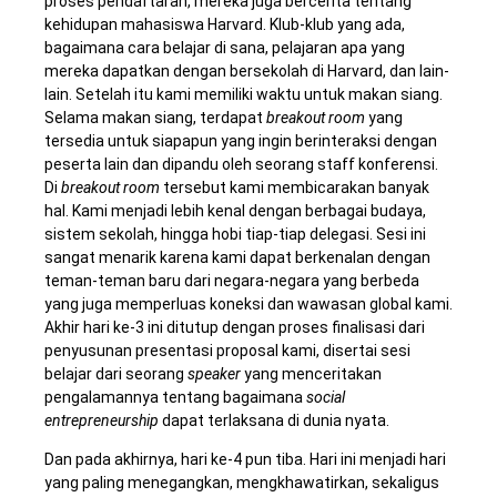
proses pendaftaran, mereka juga bercerita tentang
kehidupan mahasiswa Harvard. Klub-klub yang ada,
bagaimana cara belajar di sana, pelajaran apa yang
mereka dapatkan dengan bersekolah di Harvard, dan lain-
lain. Setelah itu kami memiliki waktu untuk makan siang.
Selama makan siang, terdapat
breakout room
yang
tersedia untuk siapapun yang ingin berinteraksi dengan
peserta lain dan dipandu oleh seorang staff konferensi.
Di
breakout room
tersebut kami membicarakan banyak
hal. Kami menjadi lebih kenal dengan berbagai budaya,
sistem sekolah, hingga hobi tiap-tiap delegasi. Sesi ini
sangat menarik karena kami dapat berkenalan dengan
teman-teman baru dari negara-negara yang berbeda
yang juga memperluas koneksi dan wawasan global kami.
Akhir hari ke-3 ini ditutup dengan proses finalisasi dari
penyusunan presentasi proposal kami, disertai sesi
belajar dari seorang
speaker
yang menceritakan
pengalamannya tentang bagaimana
social
entrepreneurship
dapat terlaksana di dunia nyata.
Dan pada akhirnya, hari ke-4 pun tiba. Hari ini menjadi hari
yang paling menegangkan, mengkhawatirkan, sekaligus