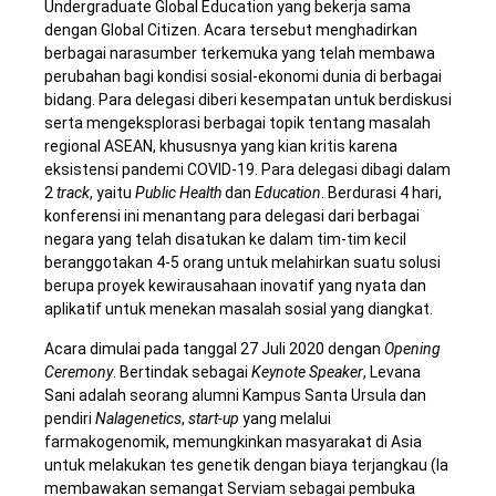
Undergraduate Global Education
yang bekerja sama
dengan Global Citizen. Acara tersebut menghadirkan
berbagai narasumber terkemuka yang telah membawa
perubahan bagi kondisi sosial-ekonomi dunia di berbagai
bidang. Para delegasi diberi kesempatan untuk berdiskusi
serta mengeksplorasi berbagai topik tentang masalah
regional ASEAN, khususnya yang kian kritis karena
eksistensi pandemi COVID-19. Para delegasi dibagi dalam
2
track
, yaitu
Public Health
dan
Education
. Berdurasi 4 hari,
konferensi ini menantang para delegasi dari berbagai
negara yang telah disatukan ke dalam tim-tim kecil
beranggotakan 4-5 orang untuk melahirkan suatu solusi
berupa proyek kewirausahaan inovatif yang nyata dan
aplikatif untuk menekan masalah sosial yang diangkat.
Acara dimulai pada tanggal 27 Juli 2020 dengan
Opening
Ceremony
. Bertindak sebagai
Keynote Speaker
, Levana
Sani adalah seorang alumni Kampus Santa Ursula dan
pendiri
Nalagenetics
,
start-up
yang melalui
farmakogenomik, memungkinkan masyarakat di Asia
untuk melakukan tes genetik dengan biaya terjangkau (Ia
membawakan semangat Serviam sebagai pembuka