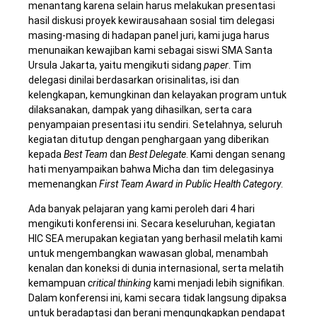
menantang karena selain harus melakukan presentasi
hasil diskusi proyek kewirausahaan sosial tim delegasi
masing-masing di hadapan panel juri, kami juga harus
menunaikan kewajiban kami sebagai siswi SMA Santa
Ursula Jakarta, yaitu mengikuti sidang
paper
. Tim
delegasi dinilai berdasarkan orisinalitas, isi dan
kelengkapan, kemungkinan dan kelayakan program untuk
dilaksanakan, dampak yang dihasilkan, serta cara
penyampaian presentasi itu sendiri. Setelahnya, seluruh
kegiatan ditutup dengan penghargaan yang diberikan
kepada
Best Team
dan
Best Delegate
. Kami dengan senang
hati menyampaikan bahwa Micha dan tim delegasinya
memenangkan
First Team Award in Public Health Category
.
Ada banyak pelajaran yang kami peroleh dari 4 hari
mengikuti konferensi ini. Secara keseluruhan, kegiatan
HIC SEA merupakan kegiatan yang berhasil melatih kami
untuk mengembangkan wawasan global, menambah
kenalan dan koneksi di dunia internasional, serta melatih
kemampuan
critical thinking
kami menjadi lebih signifikan.
Dalam konferensi ini, kami secara tidak langsung dipaksa
untuk beradaptasi dan berani mengungkapkan pendapat