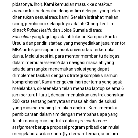
pidatonya, lho!). Kami kemudian masuk ke
breakout
room
untuk berkenalan dengan tim delegasi yang telah
ditentukan sesuai
track
kami. Setelah istirahat makan
siang, pembicara selanjutnya adalah Chong Tee Lim
di
track Public Health
, dan Joice Gumala di
track
Education
yang lagi-lagi adalah lulusan Kampus Santa
Ursula dan pendiri
start-up
yang menyediakan jasa mentor
MBA untuk persiapan masuk universitas terkemuka
dunia. Melalui sesi ini, para mentor membantu delegasi
dalam memulai
research
dan navigasi masalah yang
ada
dalam rangka menemukan solusi yang dapat
diimplementasikan dengan strategi kompleks namun
komprehensif. Kami mengakhiri hari pertama yang agak
melelahkan, dikarenakan telah menatap laptop selama 6
jam berturut-turut, dengan menuliskan abstrak berisikan
200 kata tentang pernyataan masalah dan ide solusi
yang masing-masing tim akan angkat. Kami memulai
pembicaraan dalam tim dengan membahas apa yang
telah masing-masing tulis dalam
pre-conference
assignment
berupa proposal program pribadi dan mulai
mengelaborasi dari sana. (Iya teman-teman, sebelum