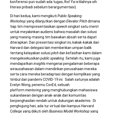
konferensi-pun sudah ada tugas, lho! Ya istilahnya sih
literasi pribadi sebelum berargumentasi).
Di hari kedua, kami mengikuti
Public Speaking
Workshop
yang dilanjutkan dengan
Elevator Pitch
dimana
tiap tim mempresentasikan
speech
singkat satu menit
untuk meyakinkan audiens bahwa masalah dan solusi
yang masing-masing tim bawakan absah serta dapat
diterapkan. Dari presentasi singkat ini, kakak-kakak dari
Harvard dan delegasi lain memberikan umpan balik
tentang kelayakan solusi
pitch
dan kefasihan kami dalam
mengeksekusikan
public speaking
. Setelah itu, kami juga
mendapatkan
insights
mengenai pengalaman beberapa
wirausahawan dalam mendirikan perusahaan mereka
serta cara mereka beradaptasi dengan komplikasi yang
timbul dari pandemi COVID-19 ini. Salah satunya adalah
Evelyn Wong, penemu CovEd, sebuah
platform
mentoring
yang menghubungkan mahasiswa
sukarelawan dengan anak-anak dari komunitas
berpenghasilan rendah untuk dukungan akademis. Di
penghujung hari, ada tur virtual dari kampus Harvard
College yang diikuti
oleh
Business Model Workshop
yang