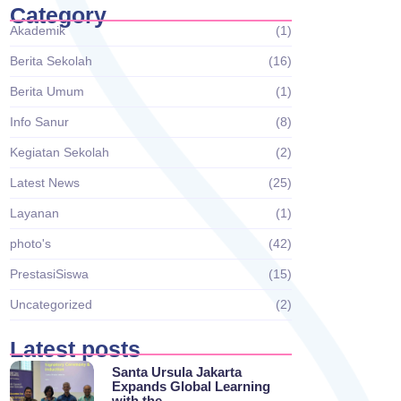
Category
Akademik
(1)
Berita Sekolah
(16)
Berita Umum
(1)
Info Sanur
(8)
Kegiatan Sekolah
(2)
Latest News
(25)
Layanan
(1)
photo's
(42)
PrestasiSiswa
(15)
Uncategorized
(2)
Latest posts
Santa Ursula Jakarta
Expands Global Learning
with the…