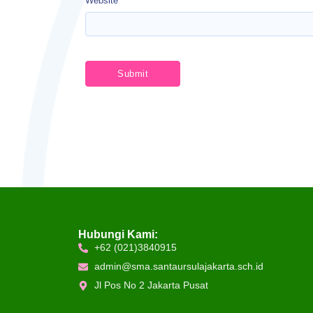
Website
Hubungi Kami:
+62 (021)3840915
admin@sma.santaursulajakarta.sch.id
Jl Pos No 2 Jakarta Pusat