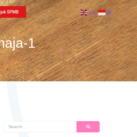
njuk SPMB
EN
ID
maja-1