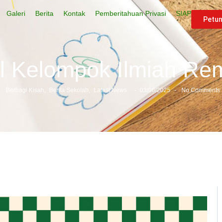
Galeri
Berita
Kontak
Pemberitahuan Privasi
SIAP
Petu
el Kelompok Ilmiah Re
Berbagi Kisah
,
Berita Sekolah
,
Latest News
-
03/06/2025
-
No Comments